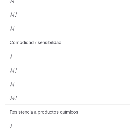
√√
√√√
√√
Comodidad / sensibilidad
√
√√√
√√
√√√
Resistencia a productos químicos
√