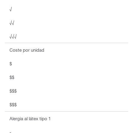
√
√√
√√√
Coste por unidad
$
$$
$$$
$$$
Alergia al látex tipo 1
-