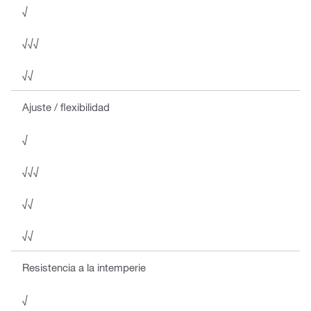
√
√√√
√√
Ajuste / flexibilidad
√
√√√
√√
√√
Resistencia a la intemperie
√