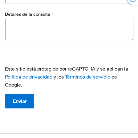
Gerente de Calidad
Denmark
Detalles de la consulta
*
Finland
France
Germany
Ireland
Este sitio está protegido por reCAPTCHA y se aplican la
Italy
Política de privacidad
y los
Términos de servicio
de
Netherlands
Google.
Norway
Enviar
Portugal
Spain
Sweden