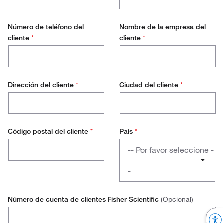
Doctorado / Estudiante
Número de teléfono del
Nombre de la empresa del
cliente
*
cliente
*
Gestión de Laboratorio
Científico de Investigación
Técnico de laboratorio
Dirección del cliente
*
Ciudad del cliente
*
Técnico de Producción
Gestión de Producción
Código postal del cliente
*
País
*
País
Operaciones / Gestión de 
-- Por favor seleccione -
Compras
-
Salud Ambiental y Segurid
Austria
Número de cuenta de clientes Fisher Scientific
(Opcional)
Gerente de Tiendas
Belgium