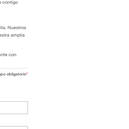
o contigo
ita. Nuestros
estra amplia
ente con
o obligatorio
*