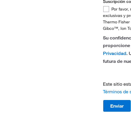
Suscripción c
Suecia
Suscripción
Por favor,
Suiza
confirmada
exclusivas y p
Thermo Fisher 
Reino Uni
Gibco™, Ion To
Su confidenc
proporcione 
. 
Privacidad
futura de nu
Este sitio es
Términos de s
Enviar