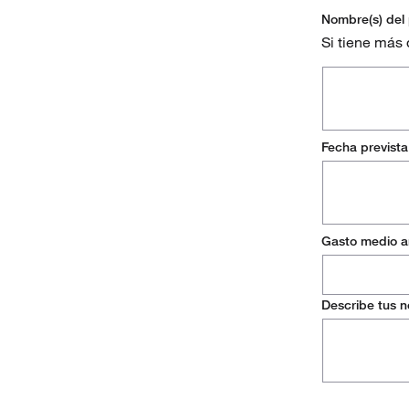
Nombre(s) del
Dinamarca
Si tiene más
Finlandia
Francia
Alemania
Fecha prevista
Irlanda
Italia
Gasto medio 
Países Baj
Noruega
Describe tus 
Portugal
España