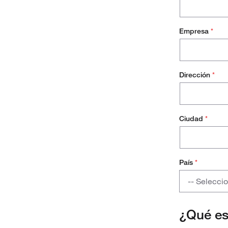
Empresa
*
Dirección
*
Ciudad
*
País
*
País
-- Selecci
Austria
¿Qué e
Bélgica