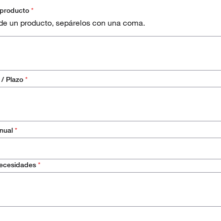
 producto
*
 de un producto, sepárelos con una coma.
 / Plazo
*
anual
*
os
necesidades
*