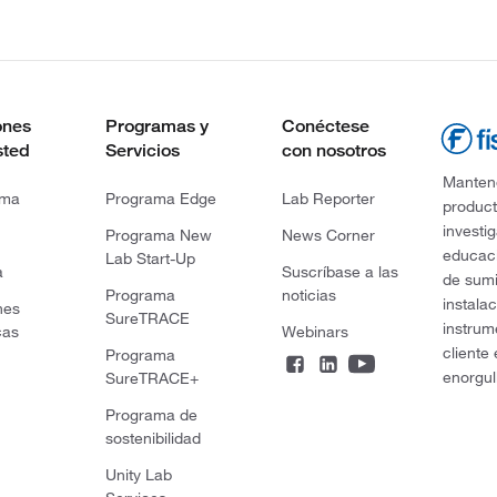
ones
Programas y
Conéctese
sted
Servicios
con nosotros
Mantene
rma
Programa Edge
Lab Reporter
product
investi
Programa New
News Corner
educaci
Lab Start-Up
a
Suscríbase a las
de sumi
Programa
noticias
instala
nes
SureTRACE
instrum
cas
Webinars
cliente
Programa
enorgul
SureTRACE+
Programa de
sostenibilidad
Unity Lab