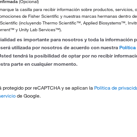
onfirmada
(Opcional)
 marque la casilla para recibir información sobre productos, servicios, o
romociones de Fisher Scientific y nuestras marcas hermanas dentro de
Scientific (incluyendo Thermo Scientific™, Applied Biosystems™, Invi
do
rrent™ y Unity Lab Services™).
ialidad es importante para nosotros y toda la información 
será utilizada por nosotros de acuerdo con nuestra
Política
Usted tendrá la posibilidad de optar por no recibir informac
estra parte en cualquier momento.
tá protegido por reCAPTCHA y se aplican la
Política de privacid
ervicio
de Google.