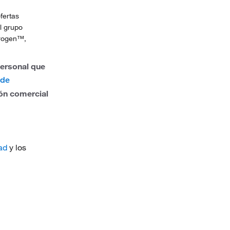
fertas
l grupo
trogen™,
personal que
 de
ión comercial
ad
y los