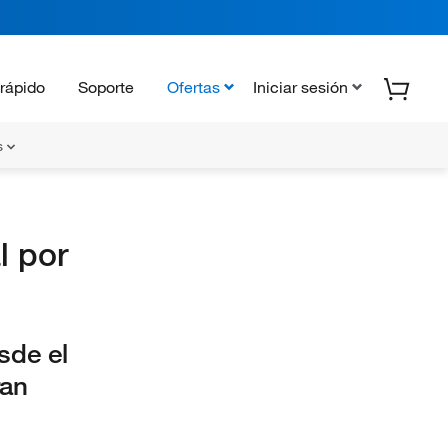
rápido
Soporte
Ofertas
Iniciar sesión
s
l por
sde el
ran