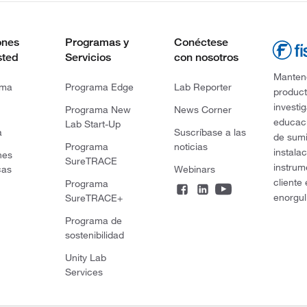
ones
Programas y
Conéctese
sted
Servicios
con nosotros
Mantene
rma
Programa Edge
Lab Reporter
product
investi
Programa New
News Corner
educaci
Lab Start-Up
a
Suscríbase a las
de sumi
Programa
noticias
instala
nes
SureTRACE
instrum
cas
Webinars
cliente
Programa
enorgul
SureTRACE+
Programa de
sostenibilidad
Unity Lab
Services