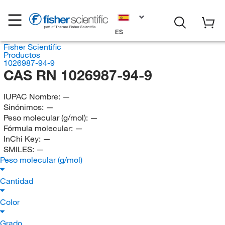
ES
Fisher Scientific
Productos
1026987-94-9
CAS RN 1026987-94-9
IUPAC Nombre:
—
Sinónimos:
—
Peso molecular (g/mol):
—
Fórmula molecular:
—
InChi Key:
—
SMILES:
—
Peso molecular (g/mol)
Cantidad
Color
Grado