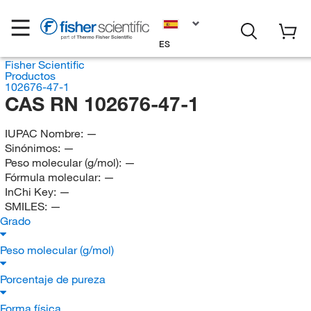
ES
Fisher Scientific
Productos
102676-47-1
CAS RN 102676-47-1
IUPAC Nombre:
—
Sinónimos:
—
Peso molecular (g/mol):
—
Fórmula molecular:
—
InChi Key:
—
SMILES:
—
Grado
Peso molecular (g/mol)
Porcentaje de pureza
Forma física