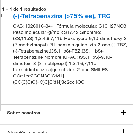
1
–
1
de
1
resultados
(-)-Tetrabenazina (>75% ee), TRC
1
CAS: 1026016-84-1 Fórmula molecular: C19H27NO3
Peso molecular (g/mol): 317.42 Sinónimo:
(3S,11bS)-1,3,4,6,7,11b-Hexahydro-9,10-dimethoxy-3-
(2-methylpropyl)-2H-benzo[a]quinolizin-2-one,(-)-TBZ,
(-)-Tetrabenazine,(3S,11bS)-TBZ,(3S,11bS)-
Tetrabenazine Nombre IUPAC: (3S,11bS)-9,10-
dimetoxi-3-(2-metilpropil)-1,3,4,6,7,11b-
hexahidrobenzo[a]quinolizina-2-ona SMILES:
COc1cc2CCN3C[C@H]
(CC(C)C)C(=O)C[C@H]3c2cc1OC
Sobre nosotros
Atención al cliente