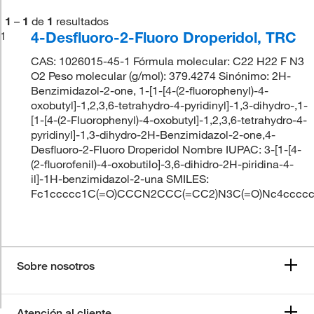
1
–
1
de
1
resultados
4-Desfluoro-2-Fluoro Droperidol, TRC
1
CAS: 1026015-45-1 Fórmula molecular: C22 H22 F N3
O2 Peso molecular (g/mol): 379.4274 Sinónimo: 2H-
Benzimidazol-2-one, 1-[1-[4-(2-fluorophenyl)-4-
oxobutyl]-1,2,3,6-tetrahydro-4-pyridinyl]-1,3-dihydro-,1-
[1-[4-(2-Fluorophenyl)-4-oxobutyl]-1,2,3,6-tetrahydro-4-
pyridinyl]-1,3-dihydro-2H-Benzimidazol-2-one,4-
Desfluoro-2-Fluoro Droperidol Nombre IUPAC: 3-[1-[4-
(2-fluorofenil)-4-oxobutilo]-3,6-dihidro-2H-piridina-4-
il]-1H-benzimidazol-2-una SMILES:
Fc1ccccc1C(=O)CCCN2CCC(=CC2)N3C(=O)Nc4cccc
Sobre nosotros
Atención al cliente