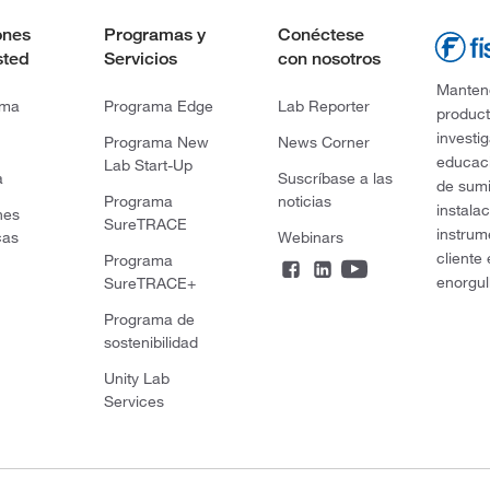
ones
Programas y
Conéctese
sted
Servicios
con nosotros
Mantene
rma
Programa Edge
Lab Reporter
product
investi
Programa New
News Corner
educaci
Lab Start-Up
a
Suscríbase a las
de sumi
Programa
noticias
instala
nes
SureTRACE
instrum
cas
Webinars
cliente
Programa
enorgul
SureTRACE+
Programa de
sostenibilidad
Unity Lab
Services