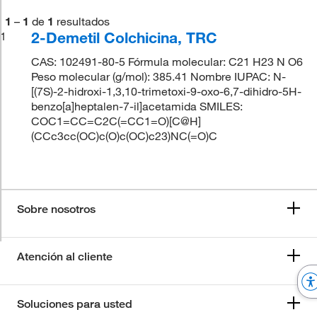
1
–
1
de
1
resultados
2-Demetil Colchicina, TRC
1
CAS: 102491-80-5 Fórmula molecular: C21 H23 N O6
Peso molecular (g/mol): 385.41 Nombre IUPAC: N-
[(7S)-2-hidroxi-1,3,10-trimetoxi-9-oxo-6,7-dihidro-5H-
benzo[a]heptalen-7-il]acetamida SMILES:
COC1=CC=C2C(=CC1=O)[C@H]
(CCc3cc(OC)c(O)c(OC)c23)NC(=O)C
Sobre nosotros
Atención al cliente
Soluciones para usted