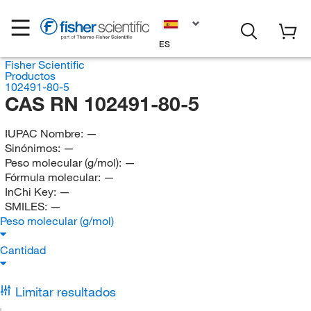
ES
Fisher Scientific
Productos
102491-80-5
CAS RN 102491-80-5
IUPAC Nombre:
—
Sinónimos:
—
Peso molecular (g/mol):
—
Fórmula molecular:
—
InChi Key:
—
SMILES:
—
Peso molecular (g/mol)
Cantidad
Limitar resultados