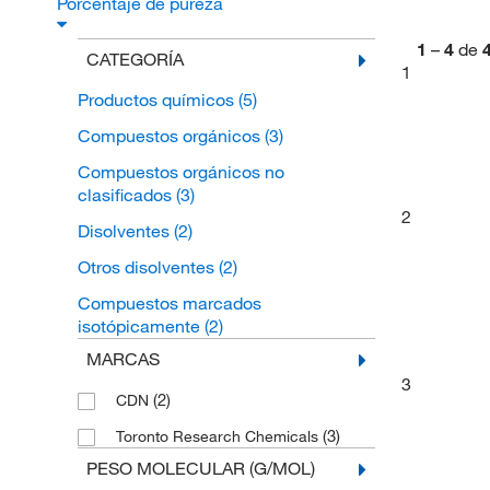
Porcentaje de pureza
1
–
4
de
CATEGORÍA
1
Productos químicos
(5)
Compuestos orgánicos
(3)
Compuestos orgánicos no
clasificados
(3)
2
Disolventes
(2)
Otros disolventes
(2)
Compuestos marcados
isotópicamente
(2)
MARCAS
3
(2)
CDN
(3)
Toronto Research Chemicals
PESO MOLECULAR (G/MOL)