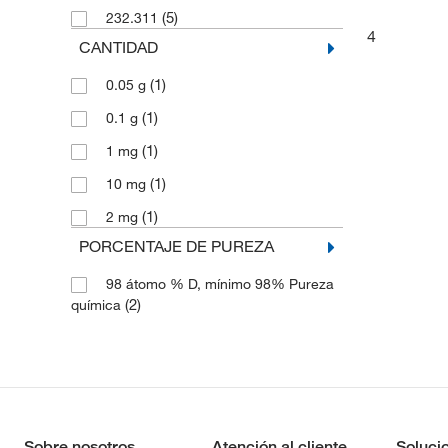
(5)
232.311
4
CANTIDAD
(1)
0.05 g
(1)
0.1 g
(1)
1 mg
(1)
10 mg
(1)
2 mg
PORCENTAJE DE PUREZA
98 átomo % D, mínimo 98% Pureza
(2)
química
Sobre nosotros
Atención al cliente
Soluci