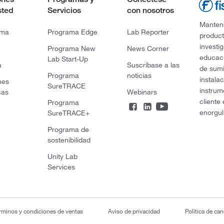
sted
Servicios
con nosotros
Mantene
rma
Programa Edge
Lab Reporter
product
investi
Programa New
News Corner
educaci
Lab Start-Up
a
Suscríbase a las
de sumi
Programa
noticias
instala
nes
SureTRACE
instrum
cas
Webinars
cliente
Programa
enorgul
SureTRACE+
Programa de
sostenibilidad
Unity Lab
Services
rminos y condiciones de ventas
Aviso de privacidad
Política de ca