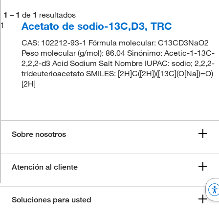
1
–
1
de
1
resultados
Acetato de sodio-13C,D3, TRC
1
CAS: 102212-93-1 Fórmula molecular: C13CD3NaO2
Peso molecular (g/mol): 86.04 Sinónimo: Acetic-1-13C-
2,2,2-d3 Acid Sodium Salt Nombre IUPAC: sodio; 2,2,2-
trideuterioacetato SMILES: [2H]C([2H])([13C](O[Na])=O)
[2H]
Sobre nosotros
Atención al cliente
Soluciones para usted