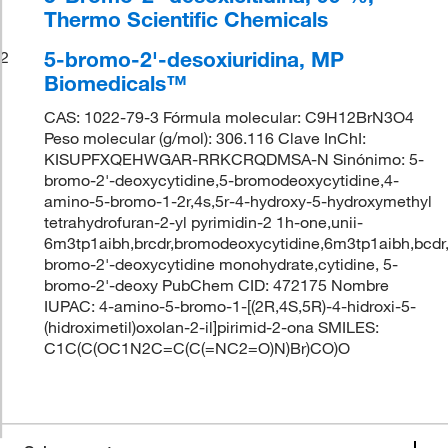
Thermo Scientific Chemicals
5-bromo-2'-desoxiuridina, MP
2
Biomedicals™
CAS: 1022-79-3 Fórmula molecular: C9H12BrN3O4
Peso molecular (g/mol): 306.116 Clave InChI:
KISUPFXQEHWGAR-RRKCRQDMSA-N Sinónimo: 5-
bromo-2'-deoxycytidine,5-bromodeoxycytidine,4-
amino-5-bromo-1-2r,4s,5r-4-hydroxy-5-hydroxymethyl
tetrahydrofuran-2-yl pyrimidin-2 1h-one,unii-
6m3tp1aibh,brcdr,bromodeoxycytidine,6m3tp1aibh,bcdr
bromo-2'-deoxycytidine monohydrate,cytidine, 5-
bromo-2'-deoxy PubChem CID: 472175 Nombre
IUPAC: 4-amino-5-bromo-1-[(2R,4S,5R)-4-hidroxi-5-
(hidroximetil)oxolan-2-il]pirimid-2-ona SMILES:
C1C(C(OC1N2C=C(C(=NC2=O)N)Br)CO)O