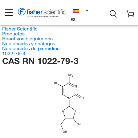
ES
Fisher Scientific
Productos
Reactivos bioquímicos
Nucleósidos y análogos
Nucleósidos de pirimidina
1022-79-3
CAS RN 1022-79-3
NH
2
Br
N
N
O
O
OH
OH