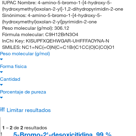
IUPAC Nombre:
4-amino-5-bromo-1-[4-hydroxy-5-
(hydroxymethyl)oxolan-2-yl]-1,2-dihydropyrimidin-2-one
Sinónimos:
4-amino-5-bromo-1-[4-hydroxy-5-
(hydroxymethyl)oxolan-2-yl]pyrimidin-2-one
Peso molecular (g/mol):
306.12
Fórmula molecular:
C9H12BrN3O4
InChi Key:
KISUPFXQEHWGAR-UHFFFAOYNA-N
SMILES:
NC1=NC(=O)N(C=C1Br)C1CC(O)C(CO)O1
Peso molecular (g/mol)
Forma física
Cantidad
Porcentaje de pureza
Limitar resultados
1
–
2
de
2
resultados
5-Bromo-2'-desoxicitidina, 99 %,
1