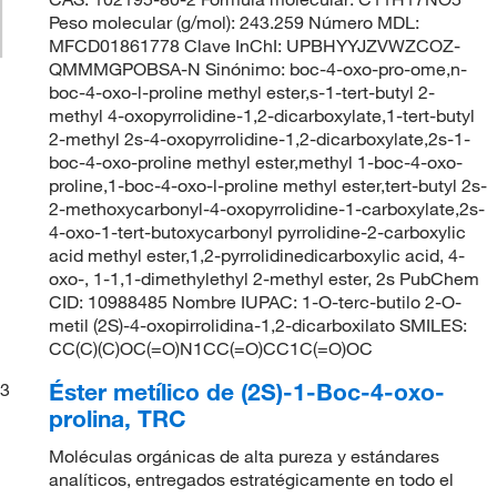
Peso molecular (g/mol): 243.259 Número MDL:
MFCD01861778 Clave InChI: UPBHYYJZVWZCOZ-
QMMMGPOBSA-N Sinónimo: boc-4-oxo-pro-ome,n-
boc-4-oxo-l-proline methyl ester,s-1-tert-butyl 2-
methyl 4-oxopyrrolidine-1,2-dicarboxylate,1-tert-butyl
2-methyl 2s-4-oxopyrrolidine-1,2-dicarboxylate,2s-1-
boc-4-oxo-proline methyl ester,methyl 1-boc-4-oxo-
proline,1-boc-4-oxo-l-proline methyl ester,tert-butyl 2s-
2-methoxycarbonyl-4-oxopyrrolidine-1-carboxylate,2s-
4-oxo-1-tert-butoxycarbonyl pyrrolidine-2-carboxylic
acid methyl ester,1,2-pyrrolidinedicarboxylic acid, 4-
oxo-, 1-1,1-dimethylethyl 2-methyl ester, 2s PubChem
CID: 10988485 Nombre IUPAC: 1-O-terc-butilo 2-O-
metil (2S)-4-oxopirrolidina-1,2-dicarboxilato SMILES:
CC(C)(C)OC(=O)N1CC(=O)CC1C(=O)OC
Éster metílico de (2S)-1-Boc-4-oxo-
3
prolina, TRC
Moléculas orgánicas de alta pureza y estándares
analíticos, entregados estratégicamente en todo el