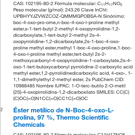
CAS: 102195-80-2 Fórmula molecular: C
H
NO
11
17
5
Peso molecular (g/mol): 243.26 Clave InChI:
UPBHYYJZVWZCOZ-QMMMGPOBSA-N Sinónimo:
boc-4-oxo-pro-ome,n-boc-4-oxo-l-proline methyl
ester,s-1-tert-butyl 2-methyl 4-oxopyrrolidine-1,2-
dicarboxylate,1-tert-butyl 2-methyl 2s-4-
oxopyrrolidine-1,2-dicarboxylate,2s-1-boc-4-oxo-
proline methyl ester,methyl 1-boc-4-oxo-proline,1-boc-
4-oxo-l-proline methyl ester,tert-butyl 2s-2-
methoxycarbonyl-4-oxopyrrolidine-1-carboxylate,2s-4-
oxo-1-tert-butoxycarbonyl pyrrolidine-2-carboxylic acid
methyl ester,1,2-pyrrolidinedicarboxylic acid, 4-oxo-, 1-
1,1-dimethylethyl 2-methyl ester, 2s PubChem CID:
10988485 Nombre IUPAC: 1-O-terc-butilo 2-O-metil
(2S)-4-oxopirrolidina-1,2-dicarboxilato SMILES: CC(C)
(C)OC(=O)N1CC(=O)CC1C(=O)OC
Éster metílico de N-Boc-4-oxo-L-
2
prolina, 97 %, Thermo Scientific
Chemicals
CAS: 102195-80-2 Fórmula molecular: C11H17NO5