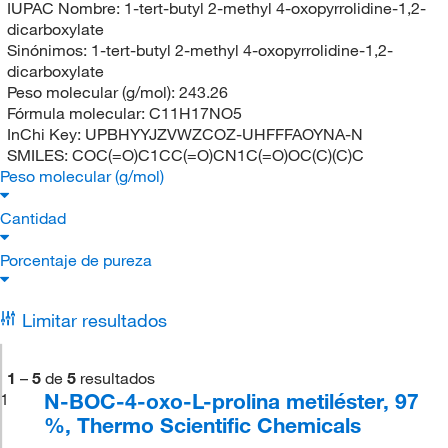
IUPAC Nombre:
1-tert-butyl 2-methyl 4-oxopyrrolidine-1,2-
dicarboxylate
Sinónimos:
1-tert-butyl 2-methyl 4-oxopyrrolidine-1,2-
dicarboxylate
Peso molecular (g/mol):
243.26
Fórmula molecular:
C11H17NO5
InChi Key:
UPBHYYJZVWZCOZ-UHFFFAOYNA-N
SMILES:
COC(=O)C1CC(=O)CN1C(=O)OC(C)(C)C
Peso molecular (g/mol)
Cantidad
Porcentaje de pureza
Limitar resultados
1
–
5
de
5
resultados
N-BOC-4-oxo-L-prolina metiléster, 97
1
%, Thermo Scientific Chemicals