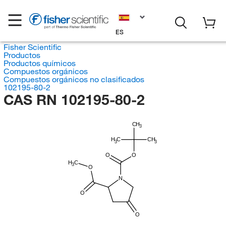
ES
Fisher Scientific
Productos
Productos químicos
Compuestos orgánicos
Compuestos orgánicos no clasificados
102195-80-2
CAS RN 102195-80-2
CH
3
H
C
CH
3
3
O
O
H
C
3
O
N
O
O