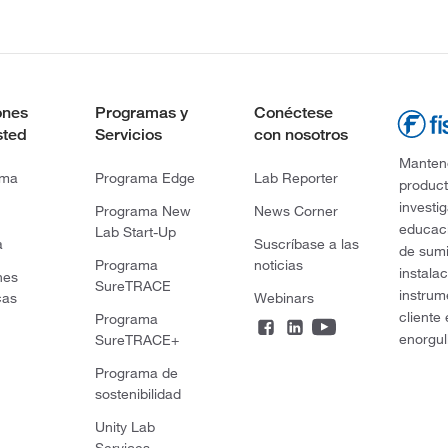
ones
Programas y
Conéctese
sted
Servicios
con nosotros
Mantene
rma
Programa Edge
Lab Reporter
product
investi
Programa New
News Corner
educaci
Lab Start-Up
a
Suscríbase a las
de sumi
Programa
noticias
instala
nes
SureTRACE
instrum
cas
Webinars
cliente
Programa
enorgul
SureTRACE+
Programa de
sostenibilidad
Unity Lab