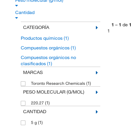
Peso molecular (g/mol)
Cantidad
1
–
1
de
CATEGORÍA
1
Productos químicos
(1)
Compuestos orgánicos
(1)
Compuestos orgánicos no
clasificados
(1)
MARCAS
(1)
Toronto Research Chemicals
PESO MOLECULAR (G/MOL)
(1)
220.27
CANTIDAD
(1)
5 g