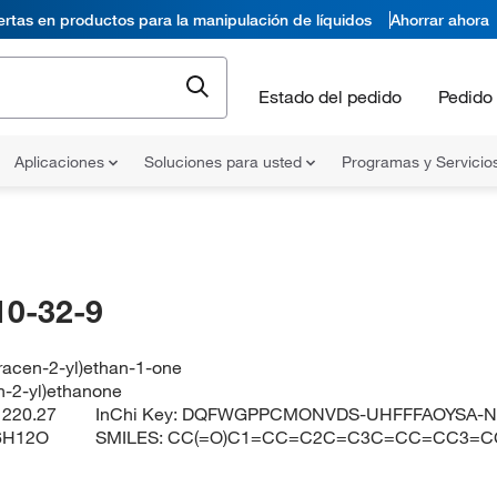
ertas en productos para la manipulación de líquidos
Ahorrar ahora
Estado del pedido
Pedido 
Aplicaciones
Soluciones para usted
Programas y Servicio
10-32-9
racen-2-yl)ethan-1-one
n-2-yl)ethanone
:
220.27
InChi Key:
DQFWGPPCMONVDS-UHFFFAOYSA-
6H12O
SMILES:
CC(=O)C1=CC=C2C=C3C=CC=CC3=C