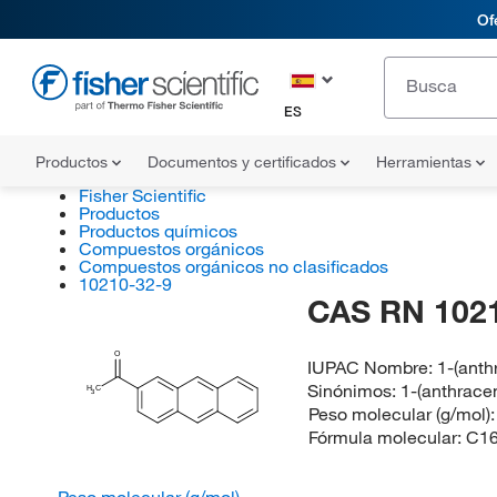
Of
ES
Productos
Documentos y certificados
Herramientas
Fisher Scientific
Productos
Productos químicos
Compuestos orgánicos
Compuestos orgánicos no clasificados
10210-32-9
CAS RN 102
O
IUPAC Nombre:
1-(anth
Sinónimos:
1-(anthrace
H
C
3
Peso molecular (g/mol)
Fórmula molecular:
C1