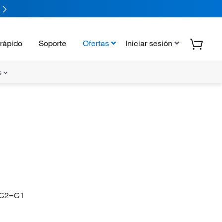
rápido
Soporte
Ofertas
Iniciar sesión
s
N
C2=C1