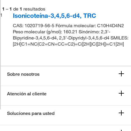
1
–
1
de
1
resultados
Isonicoteína-3,4,5,6-d4, TRC
1
CAS: 1020719-56-5 Fórmula molecular: C10H4D4N2
Peso molecular (g/mol): 160.21 Sinónimo: 2,3'-
Bipyridine-3,4,5,6-d4, 2,3’-Dipyridyl-3,4,5,6-d4 SMILES:
[2H]C1=NC(C2=CN=CC=C2)=C([2H])C([2H])=C1[2H]
Sobre nosotros
Atención al cliente
Soluciones para usted