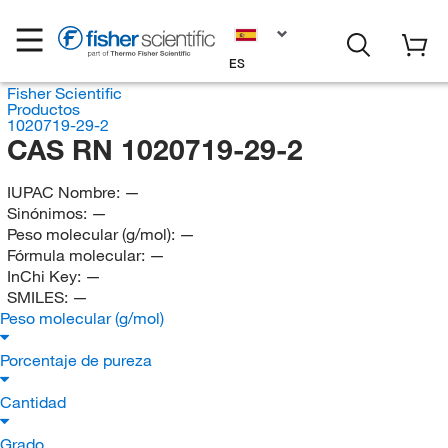
ES
Fisher Scientific
Productos
1020719-29-2
CAS RN 1020719-29-2
IUPAC Nombre:
—
Sinónimos:
—
Peso molecular (g/mol):
—
Fórmula molecular:
—
InChi Key:
—
SMILES:
—
Peso molecular (g/mol)
Porcentaje de pureza
Cantidad
Grado