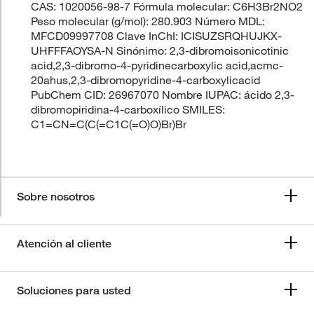
CAS: 1020056-98-7 Fórmula molecular: C6H3Br2NO2
Peso molecular (g/mol): 280.903 Número MDL:
MFCD09997708 Clave InChI: ICISUZSRQHUJKX-
UHFFFAOYSA-N Sinónimo: 2,3-dibromoisonicotinic
acid,2,3-dibromo-4-pyridinecarboxylic acid,acmc-
20ahus,2,3-dibromopyridine-4-carboxylicacid
PubChem CID: 26967070 Nombre IUPAC: ácido 2,3-
dibromopiridina-4-carboxílico SMILES:
C1=CN=C(C(=C1C(=O)O)Br)Br
Sobre nosotros
Atención al cliente
Soluciones para usted