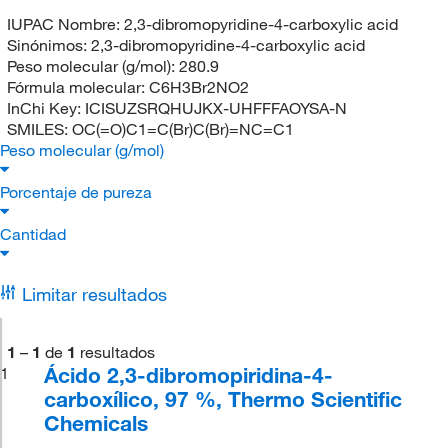
IUPAC Nombre:
2,3-dibromopyridine-4-carboxylic acid
Sinónimos:
2,3-dibromopyridine-4-carboxylic acid
Peso molecular (g/mol):
280.9
Fórmula molecular:
C6H3Br2NO2
InChi Key:
ICISUZSRQHUJKX-UHFFFAOYSA-N
SMILES:
OC(=O)C1=C(Br)C(Br)=NC=C1
Peso molecular (g/mol)
Porcentaje de pureza
Cantidad
Limitar resultados
1
–
1
de
1
resultados
Ácido 2,3-dibromopiridina-4-
1
carboxílico, 97 %, Thermo Scientific
Chemicals