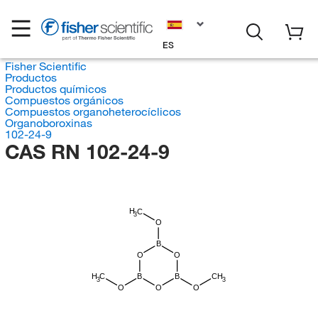
ES
Fisher Scientific
Productos
Productos químicos
Compuestos orgánicos
Compuestos organoheterocíclicos
Organoboroxinas
102-24-9
CAS RN 102-24-9
H
C
3
O
B
O
O
H
C
B
B
CH
3
3
O
O
O