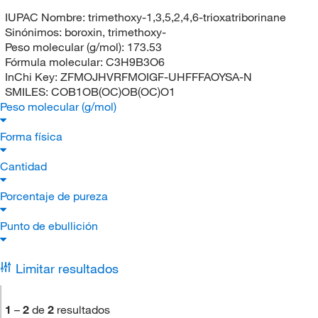
IUPAC Nombre:
trimethoxy-1,3,5,2,4,6-trioxatriborinane
Sinónimos:
boroxin, trimethoxy-
Peso molecular (g/mol):
173.53
Fórmula molecular:
C3H9B3O6
InChi Key:
ZFMOJHVRFMOIGF-UHFFFAOYSA-N
SMILES:
COB1OB(OC)OB(OC)O1
Peso molecular (g/mol)
Forma física
Cantidad
Porcentaje de pureza
Punto de ebullición
Limitar resultados
1
–
2
de
2
resultados