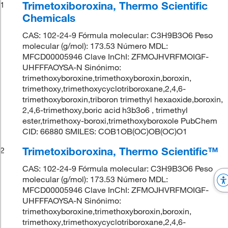
Trimetoxiboroxina, Thermo Scientific
1
Chemicals
CAS: 102-24-9 Fórmula molecular: C3H9B3O6 Peso
molecular (g/mol): 173.53 Número MDL:
MFCD00005946 Clave InChI: ZFMOJHVRFMOIGF-
UHFFFAOYSA-N Sinónimo:
trimethoxyboroxine,trimethoxyboroxin,boroxin,
trimethoxy,trimethoxycyclotriboroxane,2,4,6-
trimethoxyboroxin,triboron trimethyl hexaoxide,boroxin,
2,4,6-trimethoxy,boric acid h3b3o6 , trimethyl
ester,trimethoxy-boroxi,trimethoxyboroxole PubChem
CID: 66880 SMILES: COB1OB(OC)OB(OC)O1
Trimetoxiboroxina, Thermo Scientific™
2
CAS: 102-24-9 Fórmula molecular: C3H9B3O6 Peso
molecular (g/mol): 173.53 Número MDL:
MFCD00005946 Clave InChI: ZFMOJHVRFMOIGF-
UHFFFAOYSA-N Sinónimo:
trimethoxyboroxine,trimethoxyboroxin,boroxin,
trimethoxy,trimethoxycyclotriboroxane,2,4,6-