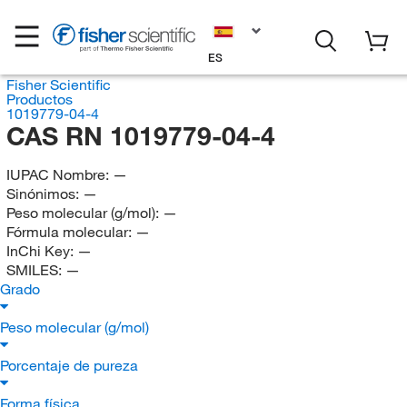
ES
Fisher Scientific
Productos
1019779-04-4
CAS RN 1019779-04-4
IUPAC Nombre:
—
Sinónimos:
—
Peso molecular (g/mol):
—
Fórmula molecular:
—
InChi Key:
—
SMILES:
—
Grado
Peso molecular (g/mol)
Porcentaje de pureza
Forma física