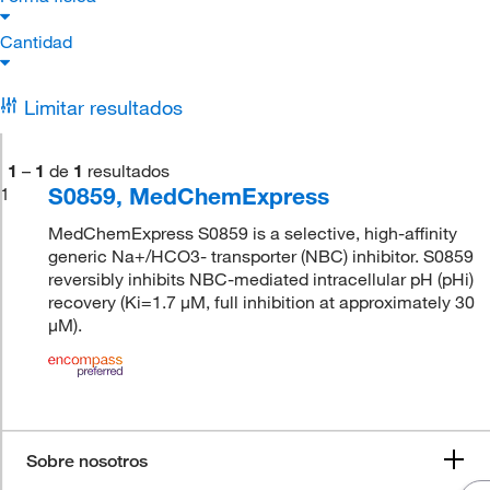
Cantidad
Limitar resultados
1
–
1
de
1
resultados
S0859, MedChemExpress
1
MedChemExpress S0859 is a selective, high-affinity
generic Na+/HCO3- transporter (NBC) inhibitor. S0859
reversibly inhibits NBC-mediated intracellular pH (pHi)
recovery (Ki=1.7 μM, full inhibition at approximately 30
μM).
Sobre nosotros