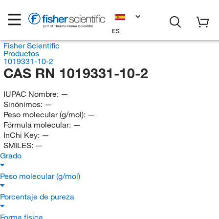
ES
Fisher Scientific
Productos
1019331-10-2
CAS RN 1019331-10-2
IUPAC Nombre:
—
Sinónimos:
—
Peso molecular (g/mol):
—
Fórmula molecular:
—
InChi Key:
—
SMILES:
—
Grado
Peso molecular (g/mol)
Porcentaje de pureza
Forma física