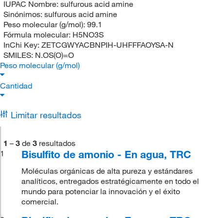
IUPAC Nombre:
sulfurous acid amine
Sinónimos:
sulfurous acid amine
Peso molecular (g/mol):
99.1
Fórmula molecular:
H5NO3S
InChi Key:
ZETCGWYACBNPIH-UHFFFAOYSA-N
SMILES:
N.OS(O)=O
Peso molecular (g/mol)
Cantidad
Limitar resultados
1
–
3
de
3
resultados
Bisulfito de amonio - En agua, TRC
1
Moléculas orgánicas de alta pureza y estándares
analíticos, entregados estratégicamente en todo el
mundo para potenciar la innovación y el éxito
comercial.