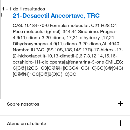
1
–
1
de
1
resultados
21-Desacetil Anecortave, TRC
1
CAS: 10184-70-0 Fórmula molecular: C21 H28 O4
Peso molecular (g/mol): 344.44 Sinónimo: Pregna-
4,9(11)-diene-3,20-dione, 17,21-dihydroxy-,17,21-
Dihydroxypregna-4,9(11)-diene-3,20-dione,AL 4940
Nombre IUPAC: (8S,10S,13S,14S,17R)-17-hidroxi-17-
(2-hidroxiacetil)-10,13-dimetil-2,6,7,8,12,14,15,16-
octahidro-1H-ciclopenta[a]fenantrina-3-one SMILES:
C[C@]12CC=C3[C@@H](CCC4=CC(=O)CC[C@]34C)
[C@@H]1CC[C@]2(O)C(=O)CO
Sobre nosotros
Atención al cliente