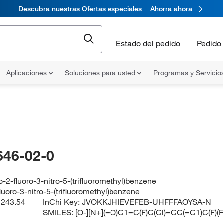
Descubra nuestras Ofertas especiales
Ahorra ahora
Estado del pedido
Pedido 
Aplicaciones
Soluciones para usted
Programas y Servicio
646-02-0
o-2-fluoro-3-nitro-5-(trifluoromethyl)benzene
luoro-3-nitro-5-(trifluoromethyl)benzene
:
243.54
InChi Key:
JVOKKJHIEVEFEB-UHFFFAOYSA-N
SMILES:
[O-][N+](=O)C1=C(F)C(Cl)=CC(=C1)C(F)(F