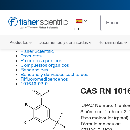
ES
Productos
Documentos y certificados
Herramientas
Fisher Scientific
Productos
Productos químicos
Compuestos orgánicos
Bencenoides
Benceno y derivados sustituidos
Trifluorometilbencenos
101646-02-0
CAS RN 101
O
O
N
IUPAC Nombre:
1-chlor
F
Sinónimos:
1-chloro-2-f
F
Peso molecular (g/mol)
Fórmula molecular:
Cl
F
C7H2ClF4NO2