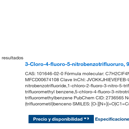
1
resultados
3-Cloro-4-fluoro-5-nitrobenzotrifluoruro,
CAS: 101646-02-0 Fórmula molecular: C7H2ClF4N
MFCD00674108 Clave InChI: JVOKKJHIEVEFEB-UH
nitrobenzotrifluoride,1-chloro-2-fluoro-3-nitro-5-t
trifluoromethyl benzene,5-chloro-4-fluoro-3-nitrot
trifluoromethylbenzene PubChem CID: 2736565 Nom
(trifluorometil)benceno SMILES: [O-][N+](=O)C1=C
Precio y disponibilidad
Especificacion