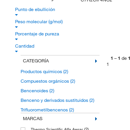
F
Punto de ebullición
Peso molecular (g/mol)
Porcentaje de pureza
Cantidad
1
–
1
de
CATEGORÍA
1
Productos químicos
(2)
Compuestos orgánicos
(2)
Bencenoides
(2)
Benceno y derivados sustituidos
(2)
Trifluorometilbencenos
(2)
MARCAS
(2)
Thermo Scientific Alfa Aesar