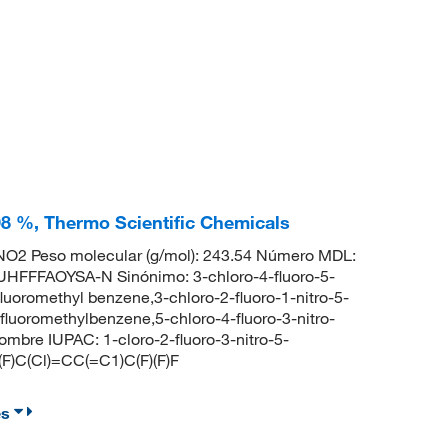
 98 %, Thermo Scientific Chemicals
O2 Peso molecular (g/mol): 243.54 Número MDL:
FFFAOYSA-N Sinónimo: 3-chloro-4-fluoro-5-
rifluoromethyl benzene,3-chloro-2-fluoro-1-nitro-5-
rifluoromethylbenzene,5-chloro-4-fluoro-3-nitro-
bre IUPAC: 1-cloro-2-fluoro-3-nitro-5-
(F)C(Cl)=CC(=C1)C(F)(F)F
es