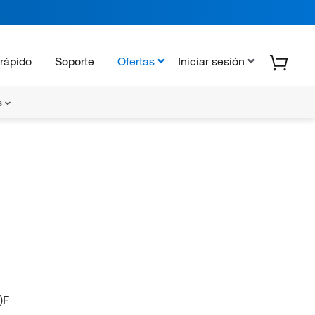
rápido
Soporte
Ofertas
Iniciar sesión
s
)F