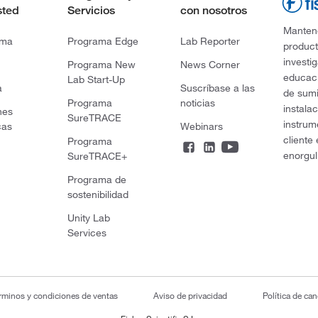
sted
Servicios
con nosotros
Mantene
rma
Programa Edge
Lab Reporter
product
investi
Programa New
News Corner
educaci
Lab Start-Up
a
Suscríbase a las
de sumi
Programa
noticias
instala
nes
SureTRACE
instrum
cas
Webinars
cliente
Programa
enorgul
SureTRACE+
Programa de
sostenibilidad
Unity Lab
Services
rminos y condiciones de ventas
Aviso de privacidad
Política de ca