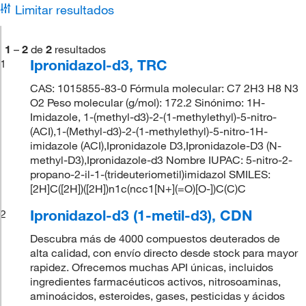
Limitar resultados
1
–
2
de
2
resultados
Ipronidazol-d3, TRC
1
CAS: 1015855-83-0 Fórmula molecular: C7 2H3 H8 N3
O2 Peso molecular (g/mol): 172.2 Sinónimo: 1H-
Imidazole, 1-(methyl-d3)-2-(1-methylethyl)-5-nitro-
(ACI),1-(Methyl-d3)-2-(1-methylethyl)-5-nitro-1H-
imidazole (ACI),Ipronidazole D3,Ipronidazole-D3 (N-
methyl-D3),Ipronidazole-d3 Nombre IUPAC: 5-nitro-2-
propano-2-il-1-(trideuteriometil)imidazol SMILES:
[2H]C([2H])([2H])n1c(ncc1[N+](=O)[O-])C(C)C
Ipronidazol-d3 (1-metil-d3), CDN
2
Descubra más de 4000 compuestos deuterados de
alta calidad, con envío directo desde stock para mayor
rapidez. Ofrecemos muchas API únicas, incluidos
ingredientes farmacéuticos activos, nitrosoaminas,
aminoácidos, esteroides, gases, pesticidas y ácidos