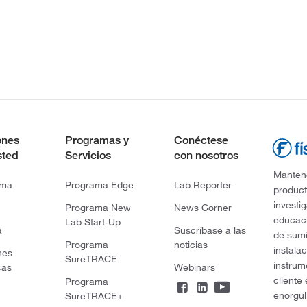
ones
Programas y
Conéctese
sted
Servicios
con nosotros
Mantene
rma
Programa Edge
Lab Reporter
product
investi
Programa New
News Corner
educaci
Lab Start-Up
a
Suscríbase a las
de sumi
Programa
noticias
instala
nes
SureTRACE
instrum
cas
Webinars
cliente
Programa
enorgul
SureTRACE+