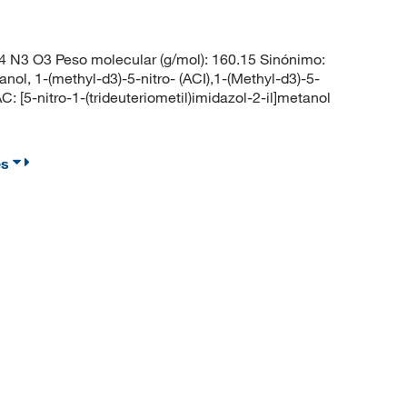
 N3 O3 Peso molecular (g/mol): 160.15 Sinónimo:
l, 1-(methyl-d3)-5-nitro- (ACI),1-(Methyl-d3)-5-
 [5-nitro-1-(trideuteriometil)imidazol-2-il]metanol
es