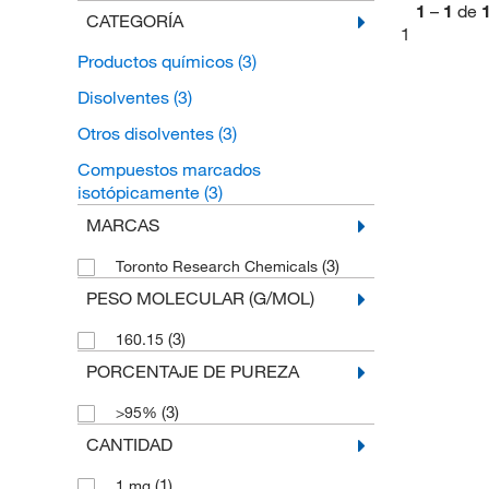
1
–
1
de
CATEGORÍA
1
Productos químicos
(3)
Disolventes
(3)
Otros disolventes
(3)
Compuestos marcados
isotópicamente
(3)
MARCAS
(3)
Toronto Research Chemicals
PESO MOLECULAR (G/MOL)
(3)
160.15
PORCENTAJE DE PUREZA
(3)
>95%
CANTIDAD
(1)
1 mg