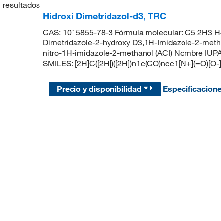
1
resultados
Hidroxi Dimetridazol-d3, TRC
CAS: 1015855-78-3 Fórmula molecular: C5 2H3 H4
Dimetridazole-2-hydroxy D3,1H-Imidazole-2-methano
nitro-1H-imidazole-2-methanol (ACI) Nombre IUPAC:
SMILES: [2H]C([2H])([2H])n1c(CO)ncc1[N+](=O)[O-]
Precio y disponibilidad
Especificacion