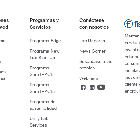
ones
Programas y
Conéctese
sted
Servicios
con nosotros
Mantene
rma
Programa Edge
Lab Reporter
product
investi
Programa New
News Corner
educaci
Lab Start-Up
a
Suscríbase a las
de sumi
Programa
noticias
instala
nes
SureTRACE
instrum
cas
Webinars
cliente
Programa
enorgul
SureTRACE+
Programa de
sostenibilidad
Unity Lab
Services