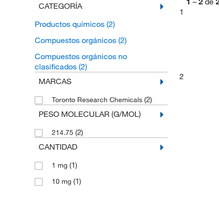
1
–
2
de
CATEGORÍA
1
Productos químicos
(2)
Compuestos orgánicos
(2)
Compuestos orgánicos no
clasificados
(2)
2
MARCAS
(2)
Toronto Research Chemicals
PESO MOLECULAR (G/MOL)
(2)
214.75
CANTIDAD
(1)
1 mg
(1)
10 mg