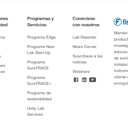
ones
Programas y
Conéctese
sted
Servicios
con nosotros
Mantene
rma
Programa Edge
Lab Reporter
product
investi
Programa New
News Corner
educaci
Lab Start-Up
a
Suscríbase a las
de sumi
Programa
noticias
instala
nes
SureTRACE
instrum
cas
Webinars
cliente
Programa
enorgul
SureTRACE+
Programa de
sostenibilidad
Unity Lab
Services