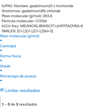
IUPAC Nombre:
gadolinium(3+) trichloride
Sinónimos:
gadolinium(III) chloride
Peso molecular (g/mol):
263.6
Fórmula molecular:
Cl3Gd
InChi Key:
MEANOSLIBWSCIT-UHFFFAOYSA-K
SMILES:
[Cl-].[Cl-].[Cl-].[Gd+3]
Peso molecular (g/mol)
Cantidad
Forma física
Grado
Porcentaje de pureza
Limitar resultados
1
–
3
de
3
resultados