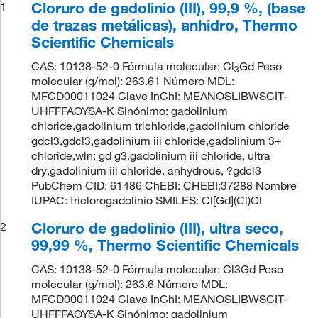
Cloruro de gadolinio (III), 99,9 %, (base
1
de trazas metálicas), anhidro, Thermo
Scientific Chemicals
CAS: 10138-52-0 Fórmula molecular: Cl
Gd Peso
3
molecular (g/mol): 263.61 Número MDL:
MFCD00011024 Clave InChI: MEANOSLIBWSCIT-
UHFFFAOYSA-K Sinónimo: gadolinium
chloride,gadolinium trichloride,gadolinium chloride
gdcl3,gdcl3,gadolinium iii chloride,gadolinium 3+
chloride,wln: gd g3,gadolinium iii chloride, ultra
dry,gadolinium iii chloride, anhydrous, ?gdcl3
PubChem CID: 61486 ChEBI: CHEBI:37288 Nombre
IUPAC: triclorogadolinio SMILES: Cl[Gd](Cl)Cl
Cloruro de gadolinio (III), ultra seco,
2
99,99 %, Thermo Scientific Chemicals
CAS: 10138-52-0 Fórmula molecular: Cl3Gd Peso
molecular (g/mol): 263.6 Número MDL:
MFCD00011024 Clave InChI: MEANOSLIBWSCIT-
UHFFFAOYSA-K Sinónimo: gadolinium