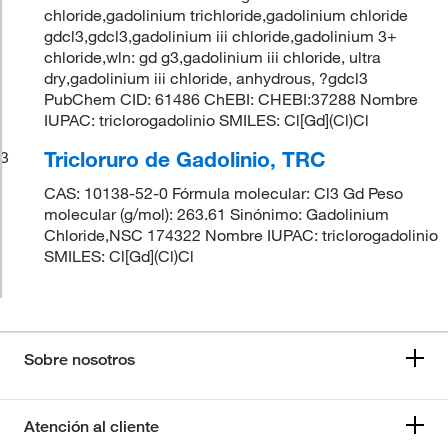
chloride,gadolinium trichloride,gadolinium chloride
gdcl3,gdcl3,gadolinium iii chloride,gadolinium 3+
chloride,wln: gd g3,gadolinium iii chloride, ultra
dry,gadolinium iii chloride, anhydrous, ?gdcl3
PubChem CID: 61486 ChEBI: CHEBI:37288 Nombre
IUPAC: triclorogadolinio SMILES: Cl[Gd](Cl)Cl
Tricloruro de Gadolinio, TRC
3
CAS: 10138-52-0 Fórmula molecular: Cl3 Gd Peso
molecular (g/mol): 263.61 Sinónimo: Gadolinium
Chloride,NSC 174322 Nombre IUPAC: triclorogadolinio
SMILES: Cl[Gd](Cl)Cl
Sobre nosotros
Atención al cliente