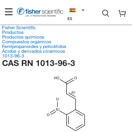
ES
Fisher Scientific
Productos
Productos químicos
Compuestos orgánicos
Fenilpropanoides y policétidos
Ácidos y derivados cinámicos
1013-96-3
CAS RN 1013-96-3
HO
O
(E)
O
N
O