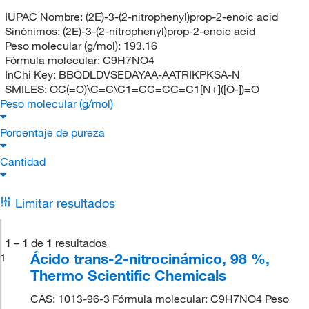
IUPAC Nombre:
(2E)-3-(2-nitrophenyl)prop-2-enoic acid
Sinónimos:
(2E)-3-(2-nitrophenyl)prop-2-enoic acid
Peso molecular (g/mol):
193.16
Fórmula molecular:
C9H7NO4
InChi Key:
BBQDLDVSEDAYAA-AATRIKPKSA-N
SMILES:
OC(=O)\C=C\C1=CC=CC=C1[N+]([O-])=O
Peso molecular (g/mol)
Porcentaje de pureza
Cantidad
Limitar resultados
1
–
1
de
1
resultados
Ácido trans-2-nitrocinámico, 98 %,
1
Thermo Scientific Chemicals
CAS: 1013-96-3 Fórmula molecular: C9H7NO4 Peso