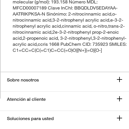
molecular (g/mol): 193.158 Número MDL:
MFCD00007189 Clave InChI: BBQDLDVSEDAYAA-
AATRIKPKSA-N Sinónimo: 2-nitrocinnamic acid,o-
nitrocinnamic acid,3-2-nitrophenyl acrylic acid,e-3-2-
nitrophenyl acrylic acid,cinnamic acid, o-nitro,trans-2-
nitrocinnamic acid,2e-3-2-nitrophenyl prop-2-enoic
acid,2-propenoic acid, 3-2-nitrophenyl,3-2-nitrophenyl-
acrylic acid,ccris 1668 PubChem CID: 735923 SMILES:
C1=CC=C(C(=C1)C=CC(=O)O)[N+](=O)[O-]
Sobre nosotros
Atención al cliente
Soluciones para usted