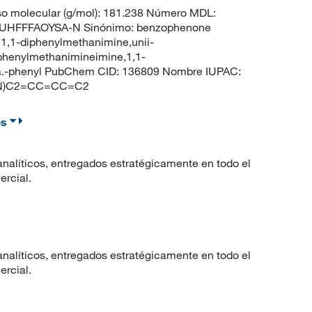
o molecular (g/mol): 181.238 Número MDL:
UHFFFAOYSA-N Sinónimo: benzophenone
1,1-diphenylmethanimine,unii-
phenylmethanimineimine,1,1-
ha.-phenyl PubChem CID: 136809 Nombre IUPAC:
(=N)C2=CC=CC=C2
es
nalíticos, entregados estratégicamente en todo el
ercial.
nalíticos, entregados estratégicamente en todo el
ercial.