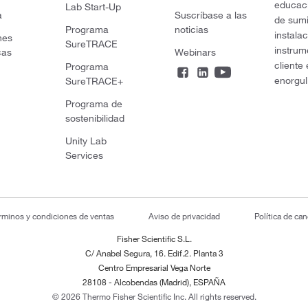
educaci
Lab Start-Up
a
Suscríbase a las
de sumi
Programa
noticias
instala
nes
SureTRACE
instrum
cas
Webinars
cliente
Programa
enorgul
SureTRACE+
Programa de
sostenibilidad
Unity Lab
Services
rminos y condiciones de ventas
Aviso de privacidad
Política de ca
Fisher Scientific S.L.
C/ Anabel Segura, 16. Edif.2. Planta 3
Centro Empresarial Vega Norte
28108 - Alcobendas (Madrid), ESPAÑA
© 2026 Thermo Fisher Scientific Inc. All rights reserved.