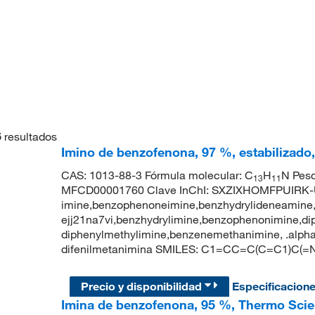
5
resultados
Imino de benzofenona, 97 %, estabilizado
CAS: 1013-88-3 Fórmula molecular: C
H
N Peso
13
11
MFCD00001760 Clave InChI: SXZIXHOMFPUIRK-
imine,benzophenoneimine,benzhydrylideneamine,
ejj21na7vi,benzhydrylimine,benzophenonimine,di
diphenylmethylimine,benzenemethanimine, .alp
difenilmetanimina SMILES: C1=CC=C(C=C1)C
Precio y disponibilidad
Especificacion
Imina de benzofenona, 95 %, Thermo Scie