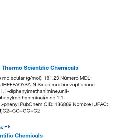
, Thermo Scientific Chemicals
 molecular (g/mol): 181.23 Número MDL:
UHFFFAOYSA-N Sinónimo: benzophenone
1,1-diphenylmethanimine,unii-
phenylmethanimineimine,1,1-
ha.-phenyl PubChem CID: 136809 Nombre IUPAC:
(=N)C2=CC=CC=C2
es
ntific Chemicals