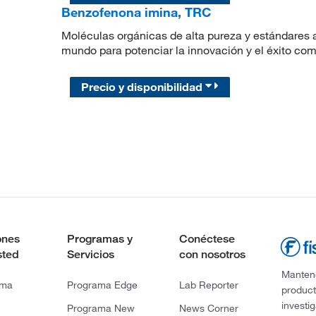
Benzofenona imina, TRC
Moléculas orgánicas de alta pureza y estándares a
mundo para potenciar la innovación y el éxito com
Precio y disponibilidad
ones
Programas y
Conéctese
sted
Servicios
con nosotros
Mantene
rma
Programa Edge
Lab Reporter
product
investi
Programa New
News Corner