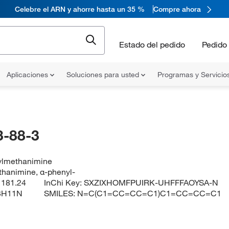
Celebre el ARN y ahorre hasta un 35 %
Compre ahora
Estado del pedido
Pedido 
Aplicaciones
Soluciones para usted
Programas y Servicio
-88-3
ylmethanimine
hanimine, α-phenyl-
:
181.24
InChi Key:
SXZIXHOMFPUIRK-UHFFFAOYSA-N
3H11N
SMILES:
N=C(C1=CC=CC=C1)C1=CC=CC=C1