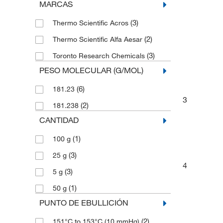
MARCAS
(3)
Thermo Scientific Acros
(2)
Thermo Scientific Alfa Aesar
(3)
Toronto Research Chemicals
PESO MOLECULAR (G/MOL)
(6)
181.23
3
(2)
181.238
CANTIDAD
(1)
100 g
(3)
25 g
4
(3)
5 g
(1)
50 g
PUNTO DE EBULLICIÓN
(2)
151°C to 153°C (10 mmHg)