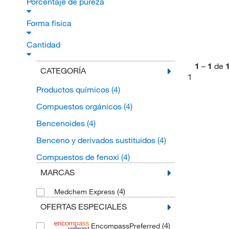
Porcentaje de pureza
Forma física
Cantidad
1
–
1
de
CATEGORÍA
1
Productos químicos
(4)
Compuestos orgánicos
(4)
Bencenoides
(4)
Benceno y derivados sustituidos
(4)
Compuestos de fenoxi
(4)
MARCAS
(4)
Medchem Express
OFERTAS ESPECIALES
(4)
EncompassPreferred