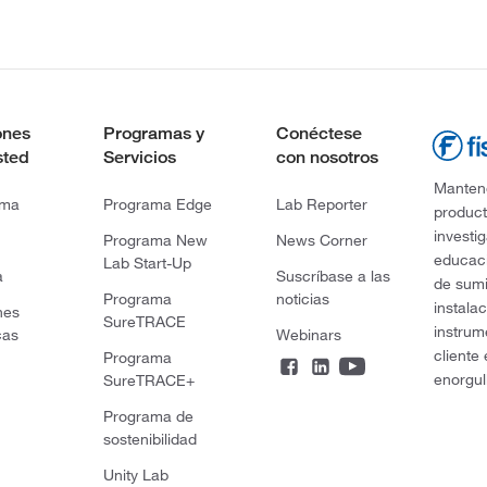
ones
Programas y
Conéctese
sted
Servicios
con nosotros
Mantene
rma
Programa Edge
Lab Reporter
product
investi
Programa New
News Corner
educaci
Lab Start-Up
a
Suscríbase a las
de sumi
Programa
noticias
instala
nes
SureTRACE
instrum
cas
Webinars
cliente
Programa
enorgul
SureTRACE+
Programa de
sostenibilidad
Unity Lab