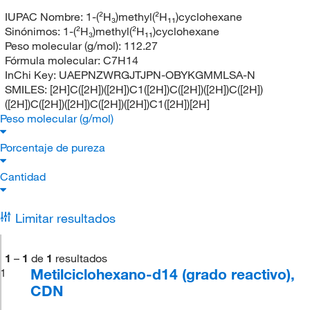
IUPAC Nombre:
1-(²H₃)methyl(²H₁₁)cyclohexane
Sinónimos:
1-(²H₃)methyl(²H₁₁)cyclohexane
Peso molecular (g/mol):
112.27
Fórmula molecular:
C7H14
InChi Key:
UAEPNZWRGJTJPN-OBYKGMMLSA-N
SMILES:
[2H]C([2H])([2H])C1([2H])C([2H])([2H])C([2H])
([2H])C([2H])([2H])C([2H])([2H])C1([2H])[2H]
Peso molecular (g/mol)
Porcentaje de pureza
Cantidad
Limitar resultados
1
–
1
de
1
resultados
Metilciclohexano-d14 (grado reactivo),
1
CDN