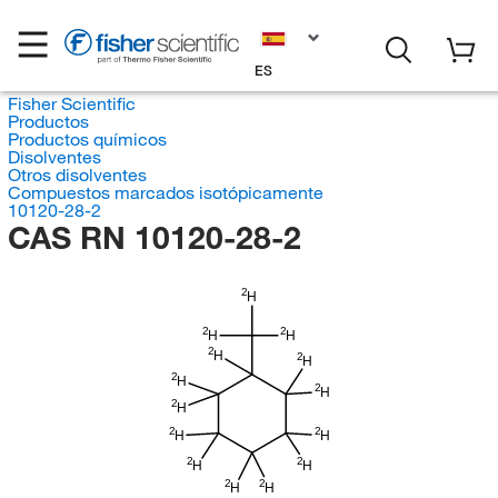
ES
Fisher Scientific
Productos
Productos químicos
Disolventes
Otros disolventes
Compuestos marcados isotópicamente
10120-28-2
CAS RN 10120-28-2
2
H
2
2
H
H
2
H
2
H
2
H
2
H
2
H
2
2
H
H
2
2
H
H
2
2
H
H