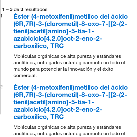
1
–
3
de
3
resultados
Éster (4-metoxifenil)metílico del ácido
1
(6R,7R)-3-(clorometil)-8-oxo-7-[[2-(2-
tienil)acetil]amino]-5-tia-1-
azabiciclo[4.2.0]oct-2-eno-2-
carboxílico, TRC
Moléculas orgánicas de alta pureza y estándares
analíticos, entregados estratégicamente en todo el
mundo para potenciar la innovación y el éxito
comercial.
Éster (4-metoxifenil)metílico del ácido
2
(6R,7R)-3-(clorometil)-8-oxo-7-[[2-(2-
tienil)acetil]amino]-5-tia-1-
azabiciclo[4.2.0]oct-2-eno-2-
carboxílico, TRC
Moléculas orgánicas de alta pureza y estándares
analíticos, entregados estratégicamente en todo el