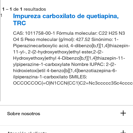
1
–
1
de
1
resultados
Impureza carboxilato de quetiapina,
1
TRC
CAS: 1011758-00-1 Fórmula molecular: C22 H25 N3
O4 S Peso molecular (g/mol): 427.52 Sinónimo: 1-
Piperazinecarboxylic acid, 4-dibenzo[b,f][1,4]thiazepin-
11-yl-, 2-(2-hydroxyethoxy)ethyl ester,2-(2-
Hydroxyethoxy)ethyl 4-Dibenzo[b,f][1,4]thiazepin-11-
ylpiperazine-1-carboxylate Nombre IUPAC: 2-(2-
hidroxietoxi)etil 4-benzo[b][1,4]benzotiazepina-6-
ilpiperazina-1-carboxilato SMILES:
OCCOCCOC(=O)N1CCN(CC1)C2=Nc3ccccc3Sc4cccc
Sobre nosotros