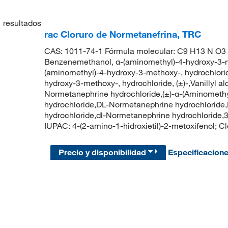
1
resultados
rac Cloruro de Normetanefrina, TRC
CAS: 1011-74-1 Fórmula molecular: C9 H13 N O3 .
Benzenemethanol, α-(aminomethyl)-4-hydroxy-3-me
(aminomethyl)-4-hydroxy-3-methoxy-, hydrochlori
hydroxy-3-methoxy-, hydrochloride, (±)-,Vanillyl alc
Normetanephrine hydrochloride,(±)-α-(Aminomethy
hydrochloride,DL-Normetanephrine hydrochloride
hydrochloride,dl-Normetanephrine hydrochloride
IUPAC: 4-(2-amino-1-hidroxietil)-2-metoxifenol;
Precio y disponibilidad
Especificacion