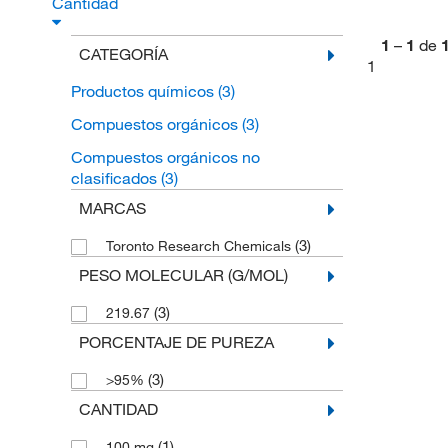
Cantidad
1
–
1
de
CATEGORÍA
1
Productos químicos
(3)
Compuestos orgánicos
(3)
Compuestos orgánicos no
clasificados
(3)
MARCAS
(3)
Toronto Research Chemicals
PESO MOLECULAR (G/MOL)
(3)
219.67
PORCENTAJE DE PUREZA
(3)
>95%
CANTIDAD
(1)
100 mg