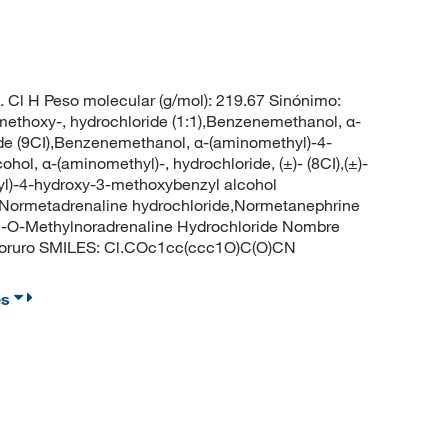
 Cl H Peso molecular (g/mol): 219.67 Sinónimo:
thoxy-, hydrochloride (1:1),Benzenemethanol, α-
de (9CI),Benzenemethanol, α-(aminomethyl)-4-
ohol, α-(aminomethyl)-, hydrochloride, (±)- (8CI),(±)-
l)-4-hydroxy-3-methoxybenzyl alcohol
,Normetadrenaline hydrochloride,Normetanephrine
,3-O-Methylnoradrenaline Hydrochloride Nombre
 Cloruro SMILES: Cl.COc1cc(ccc1O)C(O)CN
es