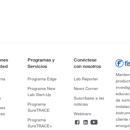
ones
Programas y
Conéctese
sted
Servicios
con nosotros
Mantene
rma
Programa Edge
Lab Reporter
product
investi
Programa New
News Corner
educaci
Lab Start-Up
a
Suscríbase a las
de sumi
Programa
noticias
instala
nes
SureTRACE
instrum
cas
Webinars
cliente
Programa
enorgul
SureTRACE+