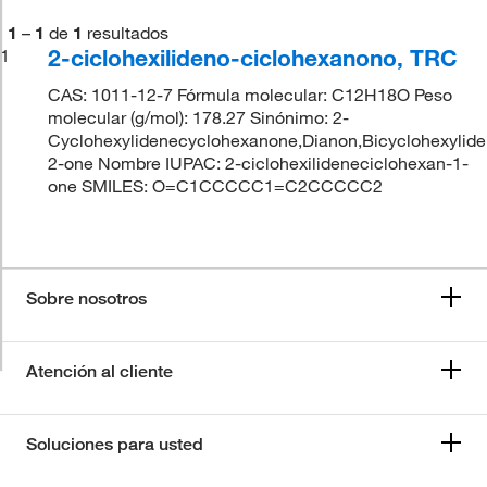
1
–
1
de
1
resultados
2-ciclohexilideno-ciclohexanono, TRC
1
CAS: 1011-12-7 Fórmula molecular: C12H18O Peso
molecular (g/mol): 178.27 Sinónimo: 2-
Cyclohexylidenecyclohexanone,Dianon,Bicyclohexylide
2-one Nombre IUPAC: 2-ciclohexilideneciclohexan-1-
one SMILES: O=C1CCCCC1=C2CCCCC2
Sobre nosotros
Atención al cliente
Soluciones para usted