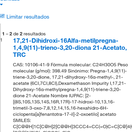
Limitar resultados
1
–
2
de
2
resultados
17,21-Dihidroxi-16Alfa-metilpregna-
1
1,4,9(11)-trieno-3,20-diona 21-Acetato,
TRC
CAS: 10106-41-9 Fórmula molecular: C24H30O5 Peso
molecular (g/mol): 398.49 Sinónimo: Pregna-1,4,9(11)-
triene-3,20-dione, 17,21-dihydroxy-16α-methyl-, 21-
acetate (6CI,7CI,8CI),Dexamethason Impurity I,17,21-
Dihydroxy-16α-methylpregna-1,4,9(11)-triene-3,20-
dione 21-Acetate Nombre IUPAC: [2-
[(8S,10S,13S,14S,16R,17R)-17-hidroxi-10,13,16-
trimetil-3-oxo-7,8,12,14,15,16-hexahidro-6H-
ciclopenta[a]fenantotra-17-il]-2-oxoetilo] acetato
SMILES:
C[C@@H]1C[C@H]2[C@@H]3CCC4=CC(=O)C=C[C@]4(C