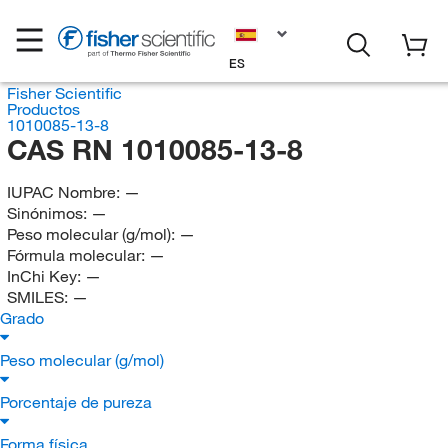
ES
Fisher Scientific
Productos
1010085-13-8
CAS RN 1010085-13-8
IUPAC Nombre:
—
Sinónimos:
—
Peso molecular (g/mol):
—
Fórmula molecular:
—
InChi Key:
—
SMILES:
—
Grado
Peso molecular (g/mol)
Porcentaje de pureza
Forma física