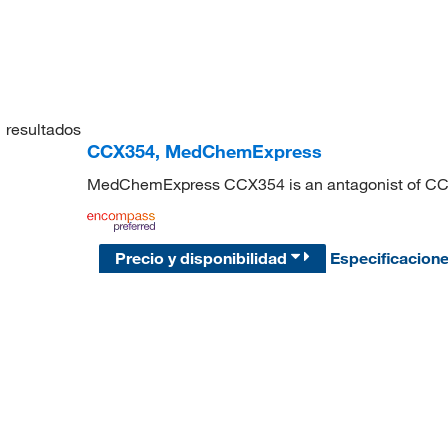
1
resultados
CCX354, MedChemExpress
MedChemExpress CCX354 is an antagonist of CCR1,
Precio y disponibilidad
Especificacion