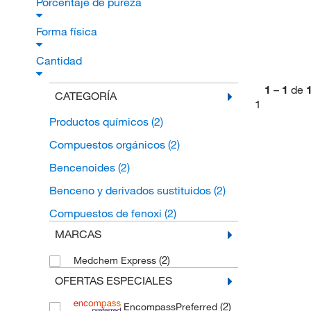
Porcentaje de pureza
Forma física
Cantidad
1
–
1
de
CATEGORÍA
1
Productos químicos
(2)
Compuestos orgánicos
(2)
Bencenoides
(2)
Benceno y derivados sustituidos
(2)
Compuestos de fenoxi
(2)
MARCAS
(2)
Medchem Express
OFERTAS ESPECIALES
(2)
EncompassPreferred