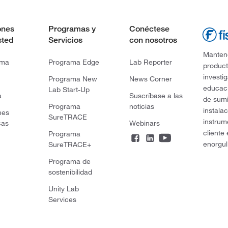
ones
Programas y
Conéctese
sted
Servicios
con nosotros
Mantene
rma
Programa Edge
Lab Reporter
product
investi
Programa New
News Corner
educaci
Lab Start-Up
a
Suscríbase a las
de sumi
Programa
noticias
instala
nes
SureTRACE
instrum
cas
Webinars
cliente
Programa
enorgul
SureTRACE+
Programa de
sostenibilidad
Unity Lab
Services