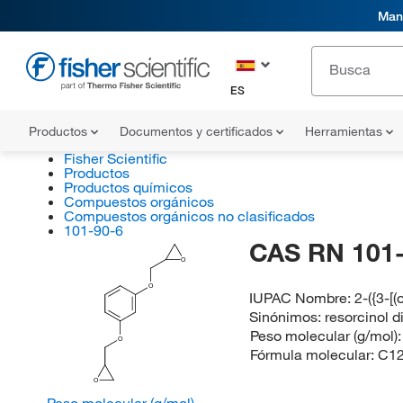
Mani
ES
Productos
Documentos y certificados
Herramientas
Fisher Scientific
Productos
Productos químicos
Compuestos orgánicos
Compuestos orgánicos no clasificados
101-90-6
CAS RN 101-
O
O
IUPAC Nombre:
2-({3-[
Sinónimos:
resorcinol d
Peso molecular (g/mol)
O
Fórmula molecular:
C1
O