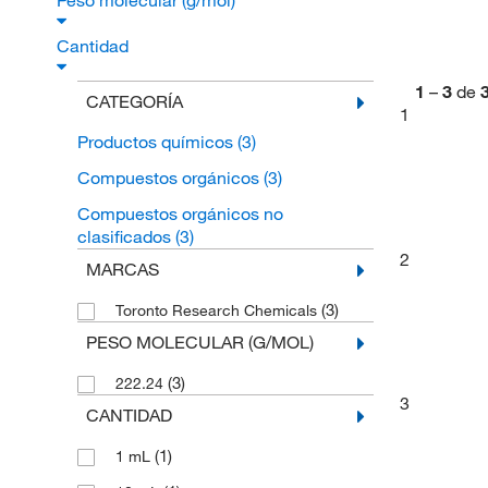
Peso molecular (g/mol)
Cantidad
1
–
3
de
CATEGORÍA
1
Productos químicos
(3)
Compuestos orgánicos
(3)
Compuestos orgánicos no
clasificados
(3)
2
MARCAS
(3)
Toronto Research Chemicals
PESO MOLECULAR (G/MOL)
(3)
222.24
3
CANTIDAD
(1)
1 mL