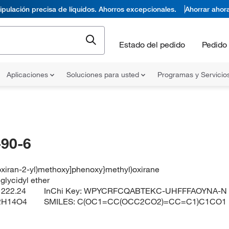
pulación precisa de líquidos. Ahorros excepcionales.
Ahorrar ahor
Estado del pedido
Pedido 
Aplicaciones
Soluciones para usted
Programas y Servicio
90-6
(oxiran-2-yl)methoxy]phenoxy}methyl)oxirane
iglycidyl ether
:
222.24
InChi Key:
WPYCRFCQABTEKC-UHFFFAOYNA-N
2H14O4
SMILES:
C(OC1=CC(OCC2CO2)=CC=C1)C1CO1