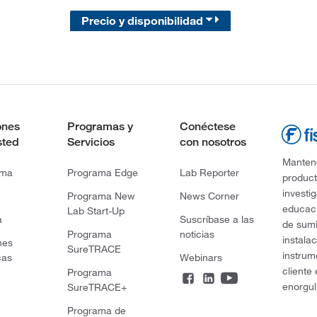
Precio y disponibilidad
ones
Programas y
Conéctese
sted
Servicios
con nosotros
Mantene
rma
Programa Edge
Lab Reporter
product
investi
Programa New
News Corner
educaci
Lab Start-Up
a
Suscríbase a las
de sumi
Programa
noticias
instala
nes
SureTRACE
instrum
cas
Webinars
cliente
Programa
enorgul
SureTRACE+
Programa de