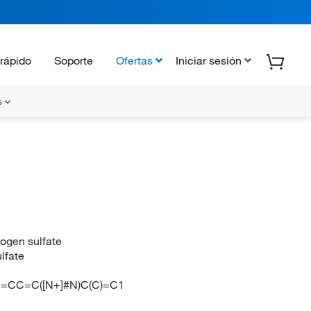
rápido
Soporte
Ofertas
Iniciar sesión
s
ogen sulfate
lfate
=CC=C([N+]#N)C(C)=C1