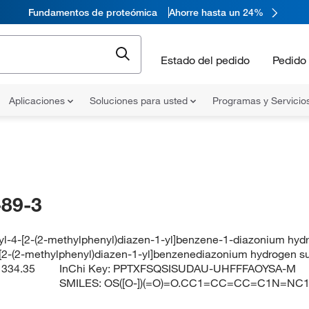
Fundamentos de proteómica
Ahorre hasta un 24%
Estado del pedido
Pedido 
Aplicaciones
Soluciones para usted
Programas y Servicio
89-3
l-4-[2-(2-methylphenyl)diazen-1-yl]benzene-1-diazonium hydr
[2-(2-methylphenyl)diazen-1-yl]benzenediazonium hydrogen su
:
334.35
InChi Key:
PPTXFSQSISUDAU-UHFFFAOYSA-M
SMILES:
OS([O-])(=O)=O.CC1=CC=CC=C1N=NC1