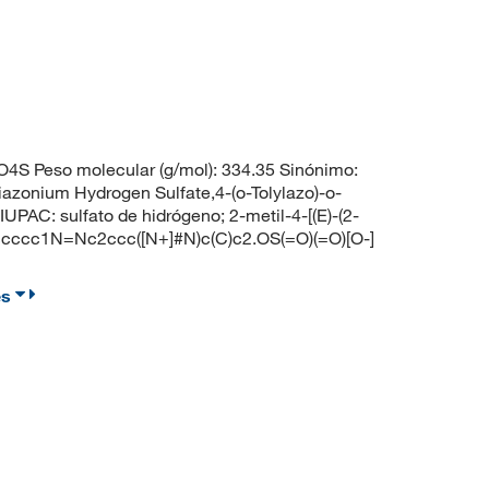
4S Peso molecular (g/mol): 334.35 Sinónimo:
azonium Hydrogen Sulfate,4-(o-Tolylazo)-o-
PAC: sulfato de hidrógeno; 2-metil-4-[(E)-(2-
1ccccc1N=Nc2ccc([N+]#N)c(C)c2.OS(=O)(=O)[O-]
es