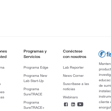
ones
Programas y
Conéctese
sted
Servicios
con nosotros
Mantene
rma
Programa Edge
Lab Reporter
product
investi
Programa New
News Corner
educaci
Lab Start-Up
a
Suscríbase a las
de sumi
Programa
noticias
instala
nes
SureTRACE
instrum
cas
Webinars
cliente
Programa
enorgul
SureTRACE+