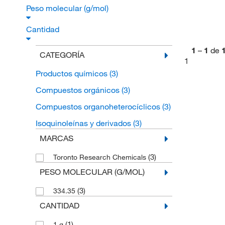
Peso molecular (g/mol)
Cantidad
1
–
1
de
CATEGORÍA
1
Productos químicos
(3)
Compuestos orgánicos
(3)
Compuestos organoheterocíclicos
(3)
Isoquinoleínas y derivados
(3)
MARCAS
(3)
Toronto Research Chemicals
PESO MOLECULAR (G/MOL)
(3)
334.35
CANTIDAD
(1)
1 g