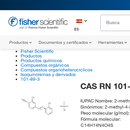
ES
Productos
Documentos y certificados
Herramientas
Fisher Scientific
Productos
Productos químicos
Compuestos orgánicos
Compuestos organoheterocíclicos
Isoquinoleínas y derivados
101-89-3
CAS RN 101-
CH
3
IUPAC Nombre:
2-methy
N
N
O
CH
3
Sinónimos:
2-methyl-4-
O
S
O
N
N
(E/Z)
OH
Peso molecular (g/mol)
Fórmula molecular:
C14H14N4O4S