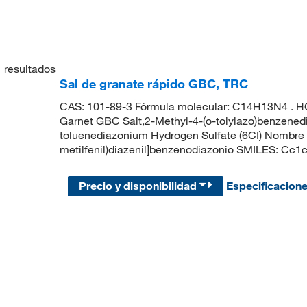
1
resultados
Sal de granate rápido GBC, TRC
CAS: 101-89-3 Fórmula molecular: C14H13N4 . HO
Garnet GBC Salt,2-Methyl-4-(o-tolylazo)benzenedi
toluenediazonium Hydrogen Sulfate (6CI) Nombre IU
metilfenil)diazenil]benzenodiazonio SMILES: Cc
Precio y disponibilidad
Especificacion