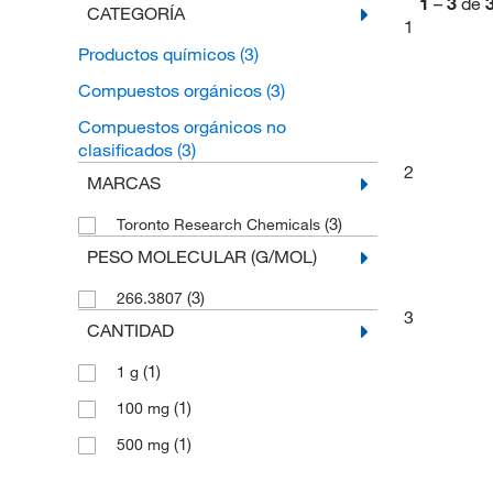
1
–
3
de
CATEGORÍA
1
Productos químicos
(3)
Compuestos orgánicos
(3)
Compuestos orgánicos no
clasificados
(3)
2
MARCAS
(3)
Toronto Research Chemicals
PESO MOLECULAR (G/MOL)
(3)
266.3807
3
CANTIDAD
(1)
1 g
(1)
100 mg
(1)
500 mg