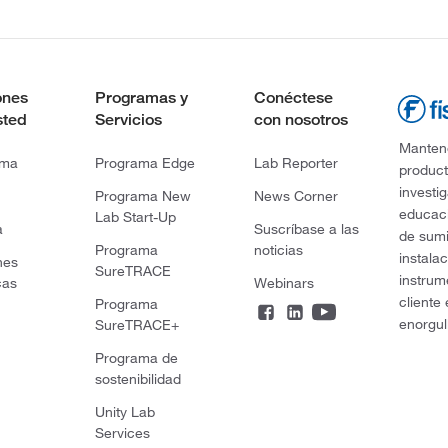
ones
Programas y
Conéctese
sted
Servicios
con nosotros
Mantene
rma
Programa Edge
Lab Reporter
product
investi
Programa New
News Corner
educaci
Lab Start-Up
a
Suscríbase a las
de sumi
Programa
noticias
instala
nes
SureTRACE
instrum
cas
Webinars
cliente
Programa
enorgul
SureTRACE+
Programa de
sostenibilidad
Unity Lab
Services