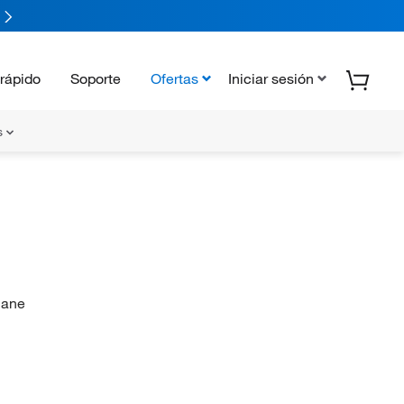
rápido
Soporte
Ofertas
Iniciar sesión
s
hane