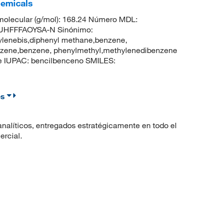
hemicals
olecular (g/mol): 168.24 Número MDL:
UHFFFAOYSA-N Sinónimo:
ylenebis,diphenyl methane,benzene,
enzene,benzene, phenylmethyl,methylenedibenzene
 IUPAC: bencilbenceno SMILES:
es
nalíticos, entregados estratégicamente en todo el
ercial.