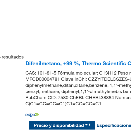
3
resultados
Difenilmetano, +99 %, Thermo Scientific 
CAS: 101-81-5 Fórmula molecular: C13H12 Peso m
MFCD00004781 Clave InChI: CZZYITDELCSZES-
diphenylmethane,ditan,ditane,benzene, 1,1'-meth
benzyl,methane, diphenyl,1,1'-dimethylenebis b
PubChem CID: 7580 ChEBI: CHEBI:38884 Nombre
C(C1=CC=CC=C1)C1=CC=CC=C1
Precio y disponibilidad
Especificacion