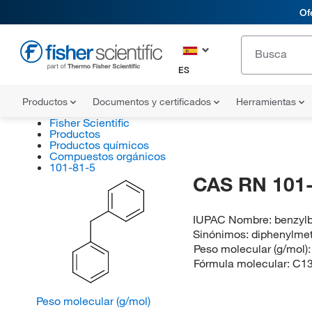
Of
ES
Productos
Documentos y certificados
Herramientas
Fisher Scientific
Productos
Productos químicos
Compuestos orgánicos
101-81-5
CAS RN 101-
IUPAC Nombre:
benzyl
Sinónimos:
diphenylmet
Peso molecular (g/mol)
Fórmula molecular:
C1
Peso molecular (g/mol)