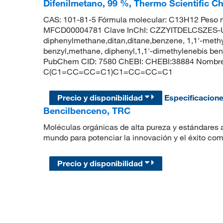
Difenilmetano, 99 %, Thermo Scientific C
CAS: 101-81-5 Fórmula molecular: C13H12 Peso m
MFCD00004781 Clave InChI: CZZYITDELCSZES-
diphenylmethane,ditan,ditane,benzene, 1,1'-meth
benzyl,methane, diphenyl,1,1'-dimethylenebis b
PubChem CID: 7580 ChEBI: CHEBI:38884 Nombre
C(C1=CC=CC=C1)C1=CC=CC=C1
Precio y disponibilidad
Especificacion
Bencilbenceno, TRC
Moléculas orgánicas de alta pureza y estándares a
mundo para potenciar la innovación y el éxito com
Precio y disponibilidad