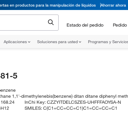
ertas en productos para la manipulación de líquidos
Ahorrar ahora
Estado del pedido
Pedido 
Aplicaciones
Soluciones para usted
Programas y Servicio
81-5
benzene
hane 1,1'-dimethylenebis(benzene) ditan ditane diphenyl met
:
168.24
InChi Key:
CZZYITDELCSZES-UHFFFAOYSA-N
3H12
SMILES:
C(C1=CC=CC=C1)C1=CC=CC=C1