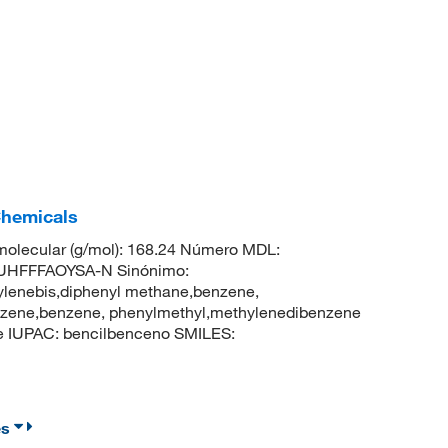
Chemicals
olecular (g/mol): 168.24 Número MDL:
UHFFFAOYSA-N Sinónimo:
ylenebis,diphenyl methane,benzene,
enzene,benzene, phenylmethyl,methylenedibenzene
 IUPAC: bencilbenceno SMILES:
es