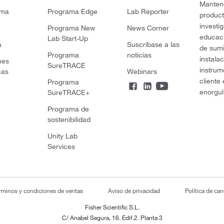
Mantene
rma
Programa Edge
Lab Reporter
product
investi
Programa New
News Corner
educaci
Lab Start-Up
a
Suscríbase a las
de sumi
Programa
noticias
instala
nes
SureTRACE
instrum
cas
Webinars
cliente
Programa
enorgul
SureTRACE+
Programa de
sostenibilidad
Unity Lab
Services
rminos y condiciones de ventas
Aviso de privacidad
Política de ca
Fisher Scientific S.L.
C/ Anabel Segura, 16. Edif.2. Planta 3