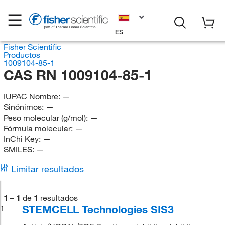
ES
Fisher Scientific
Productos
1009104-85-1
CAS RN 1009104-85-1
IUPAC Nombre:
—
Sinónimos:
—
Peso molecular (g/mol):
—
Fórmula molecular:
—
InChi Key:
—
SMILES:
—
Limitar resultados
1
–
1
de
1
resultados
STEMCELL Technologies SIS3
1