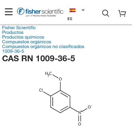
ES
Fisher Scientific
Productos
Productos químicos
Compuestos orgánicos
Compuestos orgánicos no clasificados
1009-36-5
CAS RN 1009-36-5
H
C
3
O
Cl
O
N
O