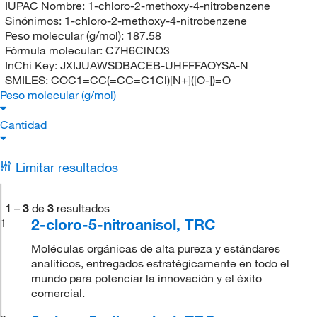
IUPAC Nombre:
1-chloro-2-methoxy-4-nitrobenzene
Sinónimos:
1-chloro-2-methoxy-4-nitrobenzene
Peso molecular (g/mol):
187.58
Fórmula molecular:
C7H6ClNO3
InChi Key:
JXIJUAWSDBACEB-UHFFFAOYSA-N
SMILES:
COC1=CC(=CC=C1Cl)[N+]([O-])=O
Peso molecular (g/mol)
Cantidad
Limitar resultados
1
–
3
de
3
resultados
2-cloro-5-nitroanisol, TRC
1
Moléculas orgánicas de alta pureza y estándares
analíticos, entregados estratégicamente en todo el
mundo para potenciar la innovación y el éxito
comercial.