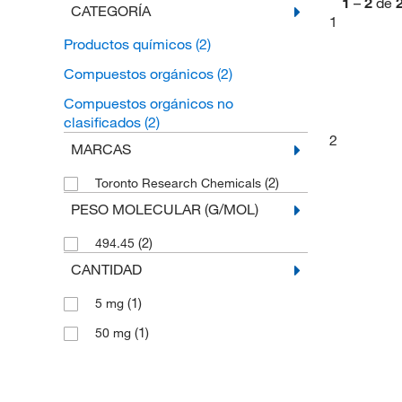
1
–
2
de
CATEGORÍA
1
Productos químicos
(2)
Compuestos orgánicos
(2)
Compuestos orgánicos no
clasificados
(2)
2
MARCAS
(2)
Toronto Research Chemicals
PESO MOLECULAR (G/MOL)
(2)
494.45
CANTIDAD
(1)
5 mg
(1)
50 mg