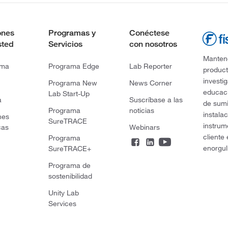
ones
Programas y
Conéctese
sted
Servicios
con nosotros
Mantene
rma
Programa Edge
Lab Reporter
product
investi
Programa New
News Corner
educaci
Lab Start-Up
a
Suscríbase a las
de sumi
Programa
noticias
instala
nes
SureTRACE
instrum
cas
Webinars
cliente
Programa
enorgul
SureTRACE+
Programa de
sostenibilidad
Unity Lab
Services