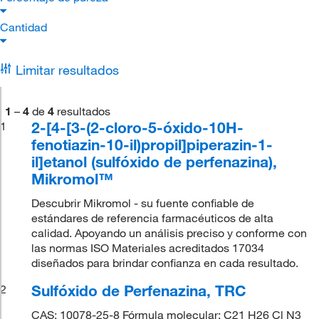
Cantidad
Limitar resultados
1
–
4
de
4
resultados
2-[4-[3-(2-cloro-5-óxido-10H-
1
fenotiazin-10-il)propil]piperazin-1-
il]etanol (sulfóxido de perfenazina),
Mikromol™
Descubrir Mikromol - su fuente confiable de
estándares de referencia farmacéuticos de alta
calidad. Apoyando un análisis preciso y conforme con
las normas ISO Materiales acreditados 17034
diseñados para brindar confianza en cada resultado.
Sulfóxido de Perfenazina, TRC
2
CAS: 10078-25-8 Fórmula molecular: C21 H26 Cl N3