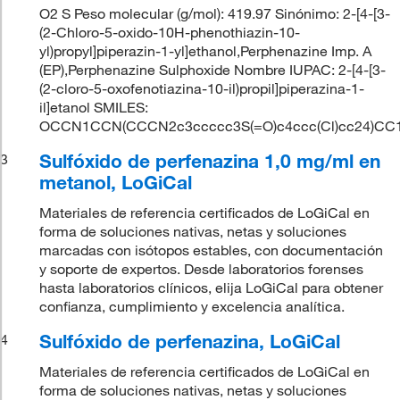
O2 S Peso molecular (g/mol): 419.97 Sinónimo: 2-[4-[3-
(2-Chloro-5-oxido-10H-phenothiazin-10-
yl)propyl]piperazin-1-yl]ethanol,Perphenazine Imp. A
(EP),Perphenazine Sulphoxide Nombre IUPAC: 2-[4-[3-
(2-cloro-5-oxofenotiazina-10-il)propil]piperazina-1-
il]etanol SMILES:
OCCN1CCN(CCCN2c3ccccc3S(=O)c4ccc(Cl)cc24)CC
Sulfóxido de perfenazina 1,0 mg/ml en
3
metanol, LoGiCal
Materiales de referencia certificados de LoGiCal en
forma de soluciones nativas, netas y soluciones
marcadas con isótopos estables, con documentación
y soporte de expertos. Desde laboratorios forenses
hasta laboratorios clínicos, elija LoGiCal para obtener
confianza, cumplimiento y excelencia analítica.
Sulfóxido de perfenazina, LoGiCal
4
Materiales de referencia certificados de LoGiCal en
forma de soluciones nativas, netas y soluciones