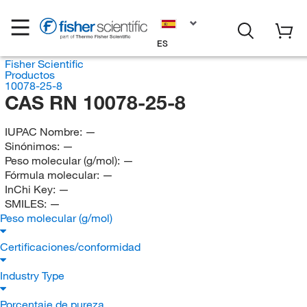
ES
Fisher Scientific
Productos
10078-25-8
CAS RN 10078-25-8
IUPAC Nombre:
—
Sinónimos:
—
Peso molecular (g/mol):
—
Fórmula molecular:
—
InChi Key:
—
SMILES:
—
Peso molecular (g/mol)
Certificaciones/conformidad
Industry Type
Porcentaje de pureza