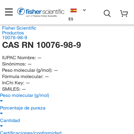
ES
Fisher Scientific
Productos
10076-98-9
CAS RN 10076-98-9
IUPAC Nombre:
—
Sinónimos:
—
Peso molecular (g/mol):
—
Fórmula molecular:
—
InChi Key:
—
SMILES:
—
Peso molecular (g/mol)
Porcentaje de pureza
Cantidad
Certificaciones/conformidad