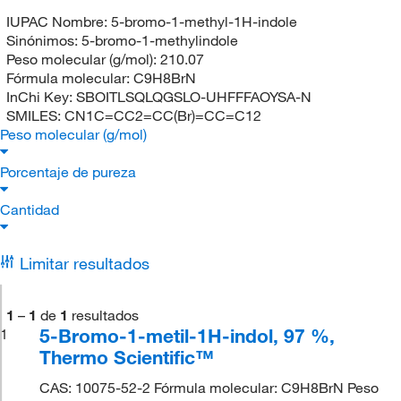
IUPAC Nombre:
5-bromo-1-methyl-1H-indole
Sinónimos:
5-bromo-1-methylindole
Peso molecular (g/mol):
210.07
Fórmula molecular:
C9H8BrN
InChi Key:
SBOITLSQLQGSLO-UHFFFAOYSA-N
SMILES:
CN1C=CC2=CC(Br)=CC=C12
Peso molecular (g/mol)
Porcentaje de pureza
Cantidad
Limitar resultados
1
–
1
de
1
resultados
5-Bromo-1-metil-1H-indol, 97 %,
1
Thermo Scientific™
CAS: 10075-52-2 Fórmula molecular: C9H8BrN Peso