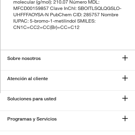
molecular (g/mol): 210.07 Número MDL:
MFCD00159857 Clave InChI: SBOITLSQLQGSLO-
UHFFFAOYSA-N PubChem CID: 285757 Nombre
IUPAC: 5-bromo-1-metilindol SMILES:
CN1C=CC2=CC(Br)=CC=C12
Sobre nosotros
Atención al cliente
Soluciones para usted
Programas y Servicios